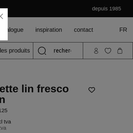
depuis 1985
catalogue
inspiration
contact
FR
les produits
ette lin fresco
in
7125
l tva
tva