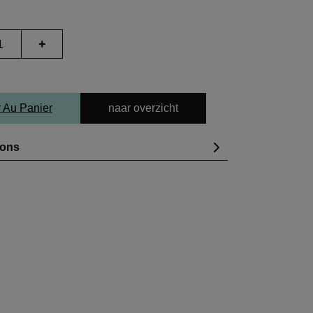
+
r Au Panier
naar overzicht
ions