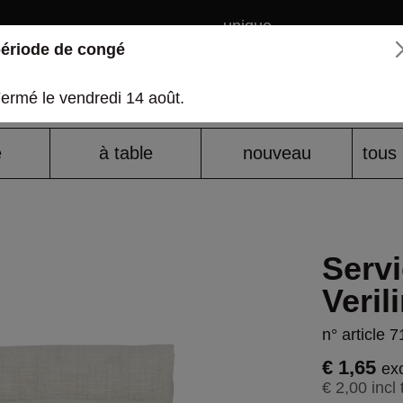
unique
ériode de congé
a propos de nous
ermé le vendredi 14 août.
e
à table
nouveau
tous 
Servi
Veril
n° article 
€ 1,65
exc
€ 2,00 incl 