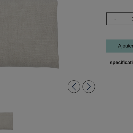
-
Ajoute
specificat
Previous
Next