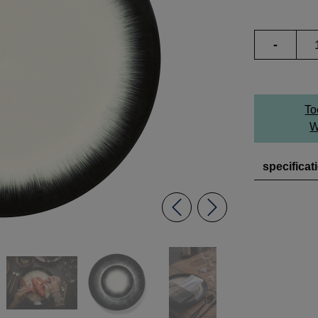
-
To
W
specificat
Previous
Next