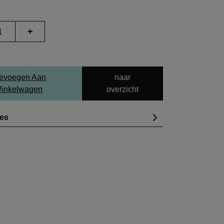
+
evoegen Aan
naar
inkelwagen
overzicht
ies