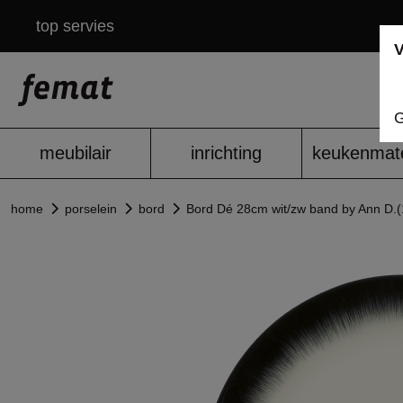
top servies
V
G
meubilair
inrichting
keukenmate
home
porselein
bord
Bord Dé 28cm wit/zw band by Ann D.(