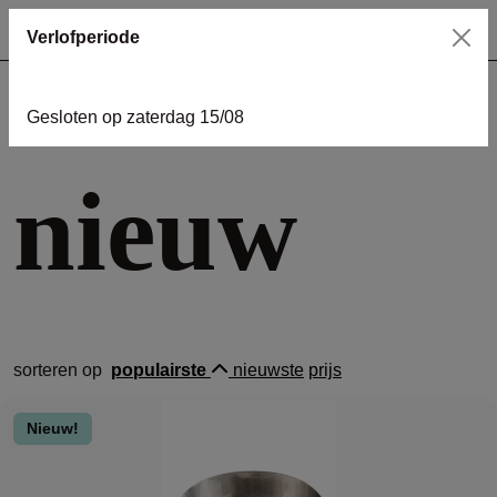
Verlofperiode
Gesloten op zaterdag 15/08
home
nieuw
nieuw
sorteren op
populairste
nieuwste
prijs
Nieuw!