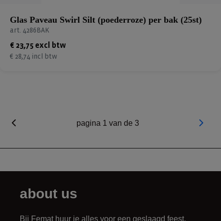
Glas Paveau Swirl Silt (poederroze) per bak (25st)
art. 4286BAK
€ 23,75 excl btw
€ 28,74 incl btw
pagina 1 van de 3
about us
Bij Femat huur je alles voor een geslaagd feest.