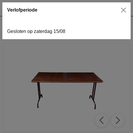
Verlofperiode
Gesloten op zaterdag 15/08
home
meubilair
buffet
Buffettafel 180x80cm (H 90cm)
Previous
Next