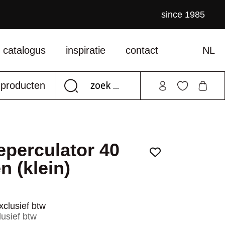
since 1985
catalogus
inspiratie
contact
NL
e producten
eperculator 40
n (klein)
xclusief btw
lusief btw