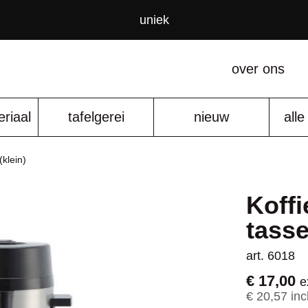
uniek
over ons
riaal
tafelgerei
nieuw
all
(klein)
Koffi
tasse
art. 6018
€ 17,00
e
€ 20,57 inc