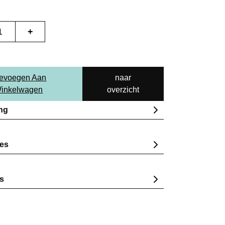
+
evoegen Aan
naar
inkelwagen
overzicht
ing
ies
s