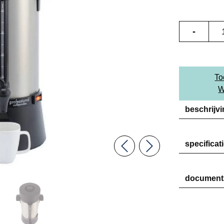
-
To
W
beschrijv
specificat
Previous
Next
document