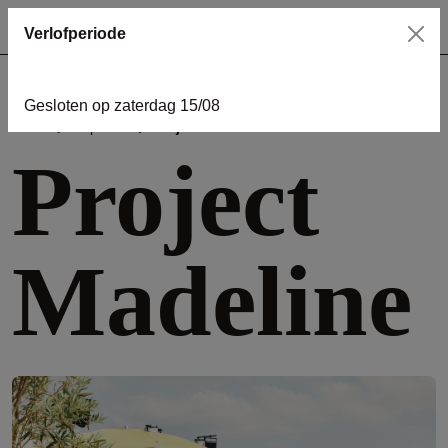
Verlofperiode
Gesloten op zaterdag 15/08
home
inspiratie
Project Madeline
Project
Madeline